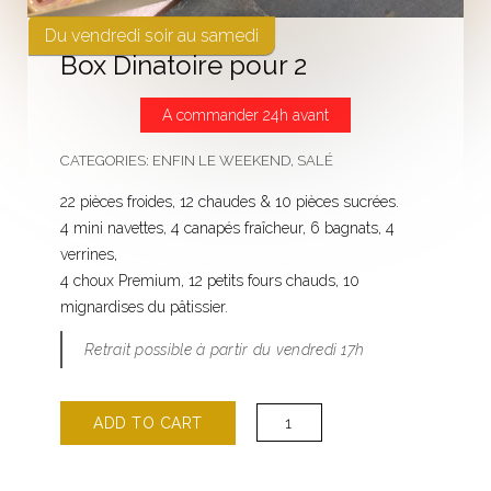
Du vendredi soir au samedi
Box Dinatoire pour 2
A commander 24h avant
CATEGORIES:
ENFIN LE WEEKEND
,
SALÉ
22 pièces froides, 12 chaudes & 10 pièces sucrées.
4 mini navettes, 4 canapés fraîcheur, 6 bagnats, 4
verrines,
4 choux Premium, 12 petits fours chauds, 10
mignardises du pâtissier.
Retrait possible à partir du vendredi 17h
Box
ADD TO CART
Dinatoire
pour
2
quantity