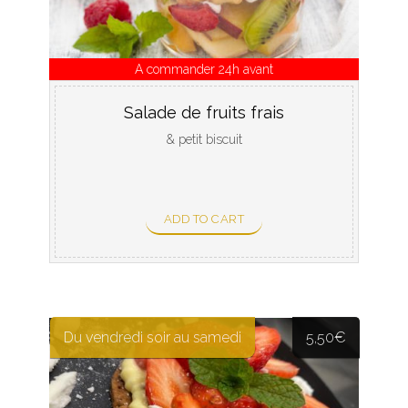
A commander 24h avant
Salade de fruits frais
& petit biscuit
ADD TO CART
Du vendredi soir au samedi
5,50
€