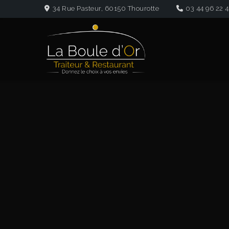
Panneau de gestion des cookies
34 Rue Pasteur, 60150 Thourotte
03 44 96 22 