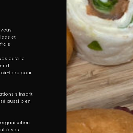
s vous
lées et
rais.
pas qu’à la
rend
oir-faire pour
tions s’inscrit
ité aussi bien
’organisation
nt à vos