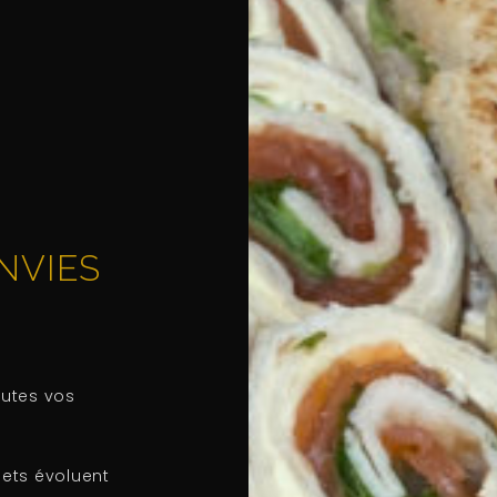
NVIES
outes vos
ets évoluent