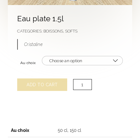
Eau plate 1.5l
CATEGORIES:
BOISSONS
,
SOFTS
Cristaline
Au choix
Eau
ADD TO CART
plate
1.5l
quantity
Au choix
50 cl, 150 cl