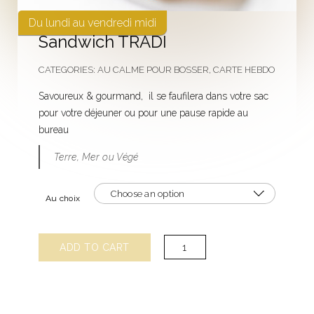
Du lundi au vendredi midi
Sandwich TRADI
CATEGORIES:
AU CALME POUR BOSSER
,
CARTE HEBDO
Savoureux & gourmand, il se faufilera dans votre sac
pour votre déjeuner ou pour une pause rapide au
bureau
Terre, Mer ou Végé
Au choix
Sandwich
ADD TO CART
TRADI
quantity