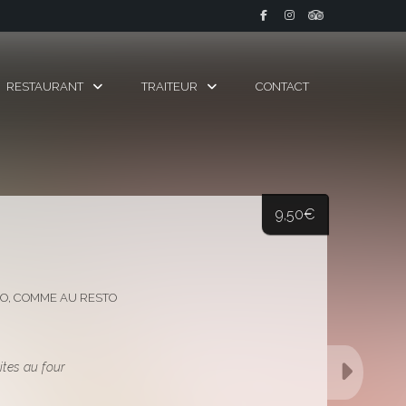
RESTAURANT
TRAITEUR
CONTACT
9,50
€
DO
,
COMME AU RESTO
rites au four