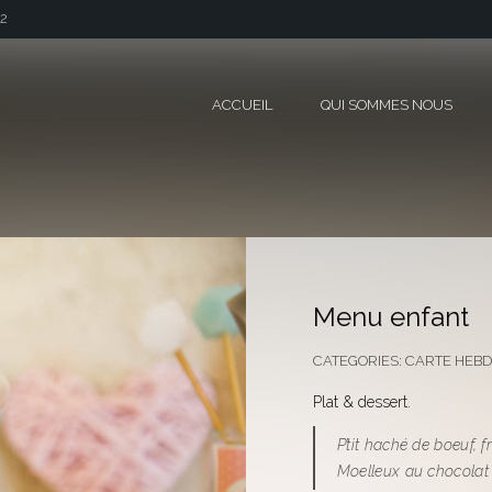
42
ACCUEIL
QUI SOMMES NOUS
Menu enfant
CATEGORIES:
CARTE HEB
Plat & dessert.
P’tit haché de boeuf, f
Moelleux au chocolat