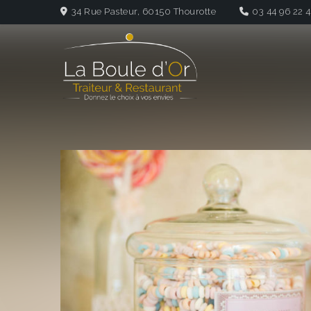
Panneau de gestion des cookies
34 Rue Pasteur, 60150 Thourotte
03 44 96 22 