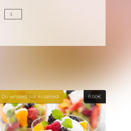
Menu
enfant
quantity
Du vendredi soir au samedi
6,00
€